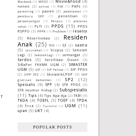
Movie&Food
(4)
Macbook
(1)
MOOC
(1)
nenen
(2)
PAPs
(3)
online
(1)
P3K
(1)
pasien
(2)
parenting
(1)
pedalaman
(1)
penelitian
(2)
pemburu SKP
(1)
perpanjangan
(1)
Perpus
(1)
plataran
PPDS
(15)
PLTI
(3)
PPDS
sehat
(1)
resensi
RSPPU
(3)
PPPK
(1)
Problem
(1)
Residen
(5)
Resertivikasi
(2)
Anak
(25)
sastra
S3
(2)
RSS
(1)
(5)
Scopus
(2)
Sekolah
sasusehat
(1)
Lagi
(2)
semangat
(2)
SekolahLagi
(1)
Serdos
(5)
Sertifikasi Dosen
(3)
SIMASTER
SiBaPer FKKMK UGM
(2)
UGM
(5)
SIP PPDS
SIP
(1)
SIP Fellow
(1)
(2)
SkolastikLPDP
(3)
SIPP SP2
(1)
SKP
SP2
(12)
gratisan kemenkes
(1)
Spesialis
(9)
SPP
(4)
STR PPDS
(3)
Subspesialis
STR seumur hidup
(2)
(11)
Tips
(4)
Tips Apa Aja
(2)
TKBI
(3)
ST
TKDA
(4)
TOEFL
(5)
TOEP
(4)
TPDA
UGM
(11)
(4)
Trick
(2)
Turnitin
(1)
ujian
(5)
UKT
(4)
POPULAR POSTS