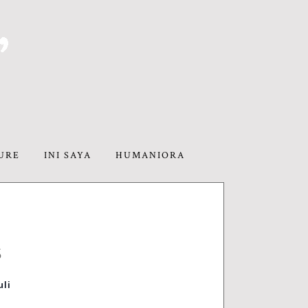
URE
INI SAYA
HUMANIORA
6
uli