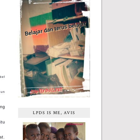
bel
pun
ing
LPDS IS ME, AVIS
itu
at.