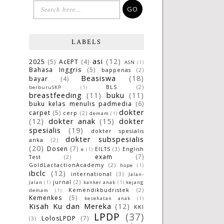
LABELS
asi
(12)
2025
(5)
AcEPT
(4)
ASN
(1)
Bahasa Inggris
(5)
bappenas
(2)
Beasiswa
(18)
bayar
(4)
BLS
(2)
berburuSKP
(1)
breastfeeding
(11)
buku
(11)
buku kelas menulis padmedia
(6)
dokter
carpet
(5)
cerp
(2)
demam
(1)
(12)
dokter anak
(15)
dokter
spesialis
(19)
dokter spesialis
dokter subspesialis
anka
(2)
(20)
Dosen
(7)
EILTS
(3)
English
e
(1)
exam
(7)
Test
(2)
GoldLactactionAcademy
(2)
hope
(1)
ibclc
(12)
international
(3)
Jalan-
jurnal
(2)
Jalan
(1)
kanker anak
(1)
kejang
Kemendikbudristek
(2)
demam
(1)
Kemenkes
(5)
kesehatan anak
(1)
Kisah Ku dan Mereka
(12)
KKI
LPDP
(37)
LolosLPDP
(7)
(3)