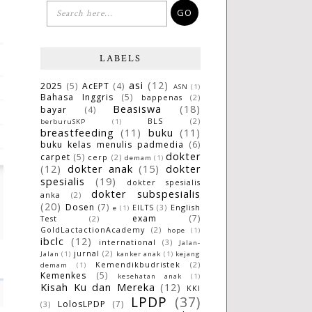
LABELS
asi
(12)
2025
(5)
AcEPT
(4)
ASN
(1)
Bahasa Inggris
(5)
bappenas
(2)
Beasiswa
(18)
bayar
(4)
BLS
(2)
berburuSKP
(1)
breastfeeding
(11)
buku
(11)
buku kelas menulis padmedia
(6)
dokter
carpet
(5)
cerp
(2)
demam
(1)
(12)
dokter anak
(15)
dokter
spesialis
(19)
dokter spesialis
dokter subspesialis
anka
(2)
(20)
Dosen
(7)
EILTS
(3)
English
e
(1)
exam
(7)
Test
(2)
GoldLactactionAcademy
(2)
hope
(1)
ibclc
(12)
international
(3)
Jalan-
jurnal
(2)
Jalan
(1)
kanker anak
(1)
kejang
Kemendikbudristek
(2)
demam
(1)
Kemenkes
(5)
kesehatan anak
(1)
Kisah Ku dan Mereka
(12)
KKI
LPDP
(37)
LolosLPDP
(7)
(3)