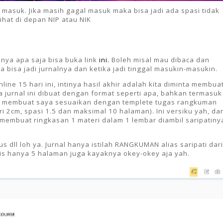
 masuk. Jika masih gagal masuk maka bisa jadi ada spasi tidak
lihat di depan NIP atau NIK
inya apa saja bisa buka link
ini.
Boleh misal mau dibaca dan
 bisa jadi jurnalnya dan ketika jadi tinggal masukin-masukin.
line 15 hari ini, intinya hasil akhir adalah kita diminta membua
 jurnal ini dibuat dengan format seperti apa, bahkan termasuk
rin membuat saya sesuaikan dengan templete tugas rangkuman
i 2cm, spasi 1.5 dan maksimal 10 halaman). Ini versiku yah, da
membuat ringkasan 1 materi dalam 1 lembar diambil saripatiny
s dll loh ya. Jurnal hanya istilah RANGKUMAN alias saripati dari
ulis hanya 5 halaman juga kayaknya okey-okey aja yah.