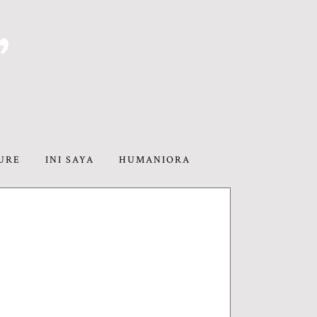
URE
INI SAYA
HUMANIORA