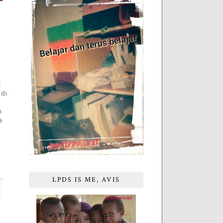
t
 di
n
a
LPDS IS ME, AVIS