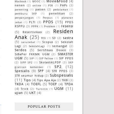
Movie&Food
(4)
Macbook
(1)
MOOC
(1)
nenen
(2)
PAPs
(3)
online
(1)
P3K
(1)
pasien
(2)
parenting
(1)
pedalaman
(1)
penelitian
(2)
pemburu SKP
(1)
perpanjangan
(1)
Perpus
(1)
plataran
PPDS
(15)
PLTI
(3)
PPDS
sehat
(1)
resensi
RSPPU
(3)
PPPK
(1)
Problem
(1)
Residen
(5)
Resertivikasi
(2)
Anak
(25)
sastra
S3
(2)
RSS
(1)
(5)
Scopus
(2)
Sekolah
sasusehat
(1)
Lagi
(2)
semangat
(2)
SekolahLagi
(1)
Serdos
(5)
Sertifikasi Dosen
(3)
SIMASTER
SiBaPer FKKMK UGM
(2)
UGM
(5)
SIP PPDS
SIP
(1)
SIP Fellow
(1)
(2)
SkolastikLPDP
(3)
SIPP SP2
(1)
SKP
SP2
(12)
gratisan kemenkes
(1)
Spesialis
(9)
SPP
(4)
STR PPDS
(3)
Subspesialis
STR seumur hidup
(2)
(11)
Tips
(4)
Tips Apa Aja
(2)
TKBI
(3)
TKDA
(4)
TOEFL
(5)
TOEP
(4)
TPDA
UGM
(11)
(4)
Trick
(2)
Turnitin
(1)
ujian
(5)
UKT
(4)
POPULAR POSTS